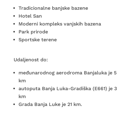
Ime i prezime*
Tradicionalne banjske bazene
Hotel San
Kontakt telefon*
Moderni kompleks vanjskih bazena
Park prirode
E-mail adresa*
Sportske terene
Datum prijave*
Udaljenost do:
Datum odjave*
međunarodnog aerodroma Banjaluka je 5
km
autoputa Banja Luka-Gradiška (E661) je 3
Broj odraslih osoba*
km
Broj djece*
Grada Banja Luke je 21 km.
Broj godina djeteta*
Navedite broj godina za svako dijete*