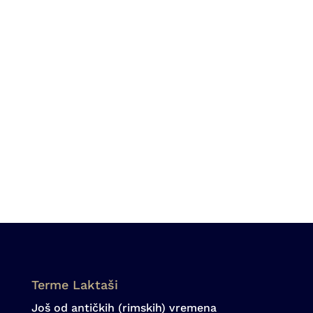
Pošaljite upit
[woocommerce_cart]
Terme Laktaši
Još od antičkih (rimskih) vremena