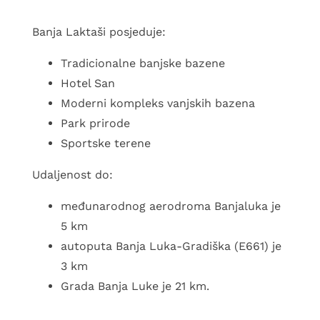
Ime i prezime*
Banja Laktaši posjeduje:
Kontakt telefon*
Tradicionalne banjske bazene
E-mail adresa*
Hotel San
Moderni kompleks vanjskih bazena
Datum prijave*
Park prirode
Sportske terene
Datum odjave*
Udaljenost do:
međunarodnog aerodroma Banjaluka je
Broj odraslih osoba*
5 km
Broj djece*
autoputa Banja Luka-Gradiška (E661) je
Broj godina djeteta*
3 km
Grada Banja Luke je 21 km.
Navedite broj godina za svako dijete*