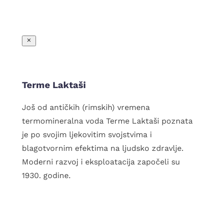
PAKETI US
Terme Laktaši
Još od antičkih (rimskih) vremena
termomineralna voda Terme Laktaši poznata
je po svojim ljekovitim svojstvima i
blagotvornim efektima na ljudsko zdravlje.
Moderni razvoj i eksploatacija započeli su
1930. godine.