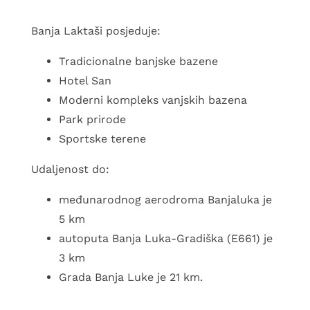
Ime i prezime*
Banja Laktaši posjeduje:
Kontakt telefon*
Tradicionalne banjske bazene
E-mail adresa*
Hotel San
Moderni kompleks vanjskih bazena
Datum prijave*
Park prirode
Sportske terene
Datum odjave*
Udaljenost do:
međunarodnog aerodroma Banjaluka je
Broj odraslih osoba*
5 km
Broj djece*
autoputa Banja Luka-Gradiška (E661) je
Broj godina djeteta*
3 km
Grada Banja Luke je 21 km.
Navedite broj godina za svako dijete*