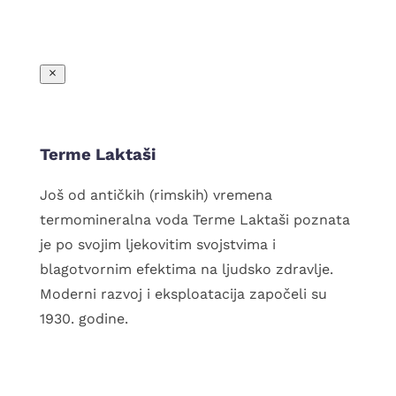
PAKETI US
Terme Laktaši
Još od antičkih (rimskih) vremena
termomineralna voda Terme Laktaši poznata
je po svojim ljekovitim svojstvima i
blagotvornim efektima na ljudsko zdravlje.
Moderni razvoj i eksploatacija započeli su
1930. godine.